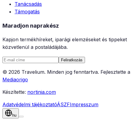
Tanácsadás
Támogatás
Maradjon naprakész
Kapjon termékhíreket, iparági elemzéseket és tippeket
közvetlenül a postaládájába.
Feliratkozás
©
2026
Travelium
.
Minden jog fenntartva.
Fejlesztette a
Mediaorigo
Készítette:
nortinia.com
Adatvédelmi tájékoztató
ÁSZF
Impresszum
hu