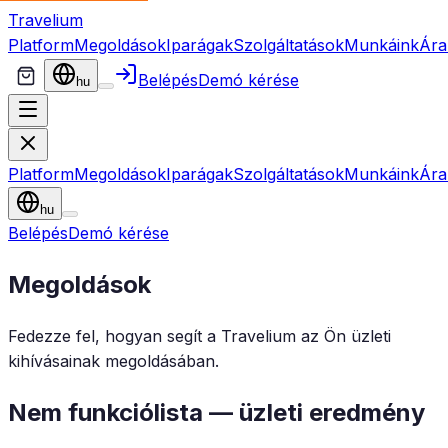
Travelium
Platform
Megoldások
Iparágak
Szolgáltatások
Munkáink
Ára
Belépés
Demó kérése
hu
Platform
Megoldások
Iparágak
Szolgáltatások
Munkáink
Ára
hu
Belépés
Demó kérése
Megoldások
Fedezze fel, hogyan segít a Travelium az Ön üzleti
kihívásainak megoldásában.
Nem funkciólista — üzleti eredmény