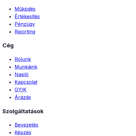
Működés
Értékesítés
Pénzügy
Riporting
Cég
Rólunk
Munkáink
Napló
Kapcsolat
GYIK
Árazás
Szolgáltatások
Bevezetés
Képzés