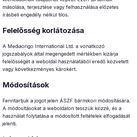
másolása, terjesztése vagy felhasználása előzetes
írásbeli engedély nélkül tilos.
Felelősség korlátozása
A Mediaorigo International Ltd. a vonatkozó
jogszabályok által megengedett mértékben kizárja
felelősségét a weboldal használatából eredő közvetett
vagy következményes károkért.
Módosítások
Fenntartjuk a jogot jelen ÁSZF bármikori módosítására.
A módosításokat a weboldalon tesszük közzé, és a
használat folytatása a módosított feltételek elfogadását
jelenti.