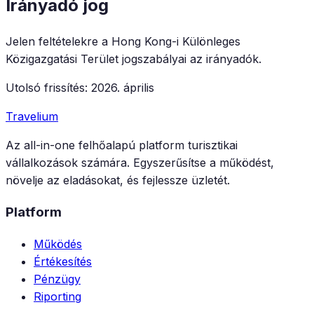
Irányadó jog
Jelen feltételekre a Hong Kong-i Különleges
Közigazgatási Terület jogszabályai az irányadók.
Utolsó frissítés: 2026. április
Travelium
Az all-in-one felhőalapú platform turisztikai
vállalkozások számára. Egyszerűsítse a működést,
növelje az eladásokat, és fejlessze üzletét.
Platform
Működés
Értékesítés
Pénzügy
Riporting