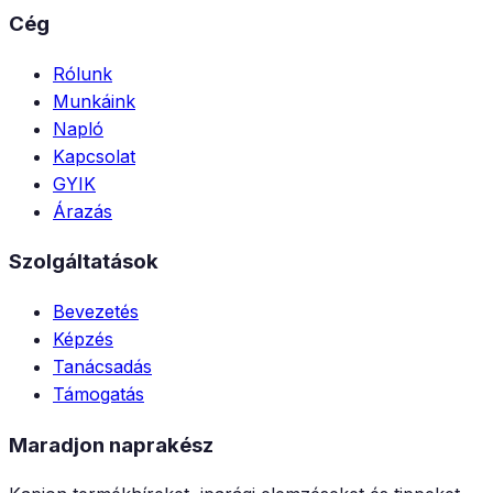
Cég
Rólunk
Munkáink
Napló
Kapcsolat
GYIK
Árazás
Szolgáltatások
Bevezetés
Képzés
Tanácsadás
Támogatás
Maradjon naprakész