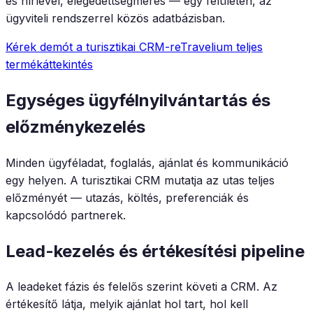
és hírlevél, elégedettségmérés — egy felületen, az
ügyviteli rendszerrel közös adatbázisban.
Kérek demót a turisztikai CRM-re
Travelium teljes
termékáttekintés
Egységes ügyfélnyilvántartás és
előzménykezelés
Minden ügyféladat, foglalás, ajánlat és kommunikáció
egy helyen. A turisztikai CRM mutatja az utas teljes
előzményét — utazás, költés, preferenciák és
kapcsolódó partnerek.
Lead-kezelés és értékesítési pipeline
A leadeket fázis és felelős szerint követi a CRM. Az
értékesítő látja, melyik ajánlat hol tart, hol kell