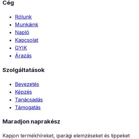
Cég
Rólunk
Munkáink
Napló
Kapcsolat
GYIK
Árazás
Szolgáltatások
Bevezetés
Képzés
Tanácsadás
Támogatás
Maradjon naprakész
Kapjon termékhíreket, iparági elemzéseket és tippeket