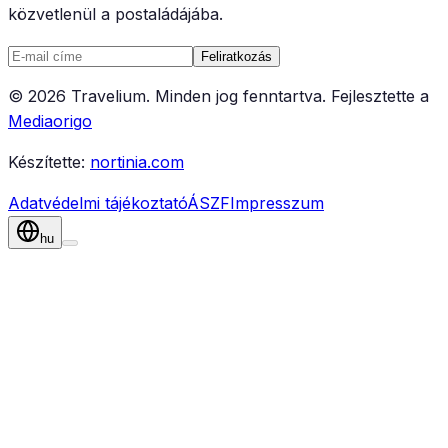
közvetlenül a postaládájába.
Feliratkozás
©
2026
Travelium
.
Minden jog fenntartva.
Fejlesztette a
Mediaorigo
Készítette:
nortinia.com
Adatvédelmi tájékoztató
ÁSZF
Impresszum
hu