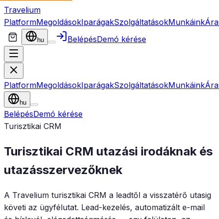
Travelium
Platform
Megoldások
Iparágak
Szolgáltatások
Munkáink
Ára
Belépés
Demó kérése
hu
Platform
Megoldások
Iparágak
Szolgáltatások
Munkáink
Ára
hu
Belépés
Demó kérése
Turisztikai CRM
Turisztikai CRM utazási irodáknak és
utazásszervezőknek
A Travelium turisztikai CRM a leadtől a visszatérő utasig
követi az ügyfélutat. Lead-kezelés, automatizált e-mail