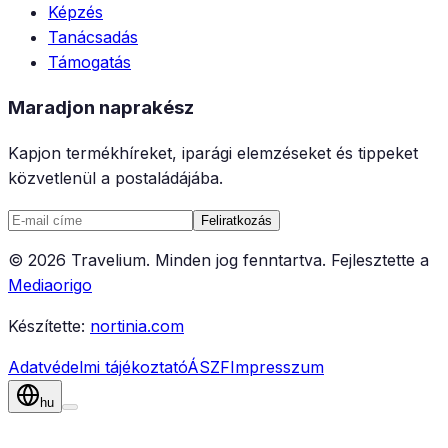
Képzés
Tanácsadás
Támogatás
Maradjon naprakész
Kapjon termékhíreket, iparági elemzéseket és tippeket
közvetlenül a postaládájába.
Feliratkozás
©
2026
Travelium
.
Minden jog fenntartva.
Fejlesztette a
Mediaorigo
Készítette:
nortinia.com
Adatvédelmi tájékoztató
ÁSZF
Impresszum
hu