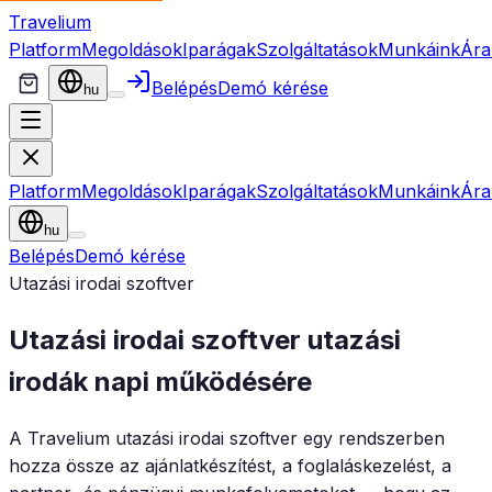
Travelium
Platform
Megoldások
Iparágak
Szolgáltatások
Munkáink
Ára
Belépés
Demó kérése
hu
Platform
Megoldások
Iparágak
Szolgáltatások
Munkáink
Ára
hu
Belépés
Demó kérése
Utazási irodai szoftver
Utazási irodai szoftver utazási
irodák napi működésére
A Travelium utazási irodai szoftver egy rendszerben
hozza össze az ajánlatkészítést, a foglaláskezelést, a