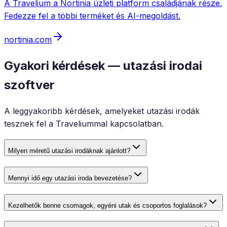
A Travelium a Nortinia üzleti platform családjának része.
Fedezze fel a többi terméket és AI-megoldást.
nortinia.com
Gyakori kérdések — utazási irodai
szoftver
A leggyakoribb kérdések, amelyeket utazási irodák
tesznek fel a Traveliummal kapcsolatban.
Milyen méretű utazási irodáknak ajánlott?
Mennyi idő egy utazási iroda bevezetése?
Kezelhetők benne csomagok, egyéni utak és csoportos foglalások?