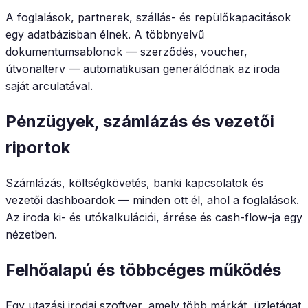
A foglalások, partnerek, szállás- és repülőkapacitások
egy adatbázisban élnek. A többnyelvű
dokumentumsablonok — szerződés, voucher,
útvonalterv — automatikusan generálódnak az iroda
saját arculatával.
Pénzügyek, számlázás és vezetői
riportok
Számlázás, költségkövetés, banki kapcsolatok és
vezetői dashboardok — minden ott él, ahol a foglalások.
Az iroda ki- és utókalkulációi, árrése és cash-flow-ja egy
nézetben.
Felhőalapú és többcéges működés
Egy utazási irodai szoftver, amely több márkát, üzletágat