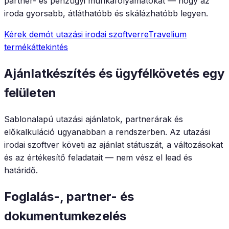
partner- és pénzügyi munkafolyamatokat — hogy az
iroda gyorsabb, átláthatóbb és skálázhatóbb legyen.
Kérek demót utazási irodai szoftverre
Travelium
termékáttekintés
Ajánlatkészítés és ügyfélkövetés egy
felületen
Sablonalapú utazási ajánlatok, partnerárak és
előkalkuláció ugyanabban a rendszerben. Az utazási
irodai szoftver követi az ajánlat státuszát, a változásokat
és az értékesítő feladatait — nem vész el lead és
határidő.
Foglalás-, partner- és
dokumentumkezelés