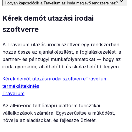
Hogyan kapcsolódik a Travelium az iroda meglévő rendszereihez?
Kérek demót utazási irodai
szoftverre
A Travelium utazási irodai szoftver egy rendszerben
hozza össze az ajánlatkészítést, a foglaláskezelést, a
partner- és pénzügyi munkafolyamatokat — hogy az
iroda gyorsabb, átláthatóbb és skálázhatóbb legyen.
Kérek demót utazási irodai szoftverre
Travelium
termékáttekintés
Travelium
Az all-in-one felhőalapú platform turisztikai
vállalkozások számára. Egyszerűsítse a működést,
növelje az eladásokat, és fejlessze üzletét.